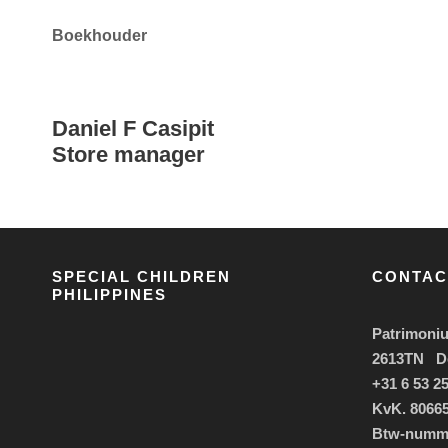
Boekhouder
Daniel F Casipit
Store manager
SPECIAL CHILDREN
CONTAC
PHILIPPINES
Patrimoniu
2613TN De
+31 6 53 25
KvK. 8066
Btw-numm