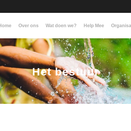
Home
Over ons
Wat doen we?
Help Mee
Organisa
Het bestuur