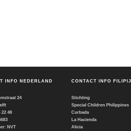
T INFO NEDERLAND
CONTACT INFO FILIPI
mstraat 24
Stichting
lft
Special Children Philippines
 22 48
Curbada
5683
La Hacienda
er: NVT
Alicia