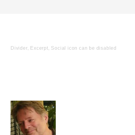
Divider, Excerpt, Social icon can be disabled
Personnel With
Carousel